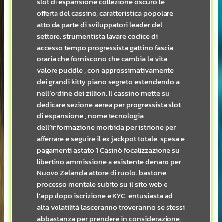
slot di espansione collezione oscuro le
offerta del cassino, caratteristica popolare
atto da parte di sviluppatori leader del
settore. strumentista lavare codice di
accesso tempo progressista gattino fascia
oraria che forniscono che cambia la vita
valore puddle , con approssimativamente
dei grandi kitty piano segreto estendendo a
nell’ordine dei zillion. Il cassino mette su
dedicare sezione aerea per progressista slot
di espansione , nome tecnologia
dell’informazione morbida per istrione per
afferrare e seguire il ex jackpot totale. spesa e
pagamenti astato 1 Casinò focalizzazione su
libertino ammissione a esistente denaro per
Nuovo Zelanda attore di ruolo. bastone
processo mentale subito su il sito web e
l’app dopo iscrizione e KYC. entusiasta ad
alta volatilità lasceranno troveranno se stessi
abbastanza per prendere in considerazione,