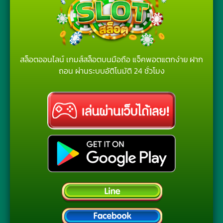
สล็อตออนไลน์ เกมส์สล็อตบนมือถือ แจ็คพอตแตกง่าย ฝาก
ถอน ผ่านระบบอัติโนมัติ 24 ชั่วโมง