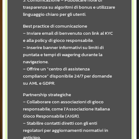
5. Comunicazione – Pubblicare note di
trasparenza su algoritmi di bonus e utilizzare
linguaggio chiaro per gli utenti.
Best practice di comunicazione
– Inviare email di benvenuto con link al KYC
e alla policy di gioco responsabile.
– Inserire banner informativi su limiti di
puntata e tempi di wagering durante la
navigazione.
– Offrire un “centro di assistenza
compliance” disponibile 24/7 per domande
su AML e GDPR.
Partnership strategiche
– Collaborare con associazioni di gioco
responsabile, come l’Associazione Italiana
Gioco Responsabile (AIGR).
– Stabilire contatti diretti con gli enti
regolatori per aggiornamenti normativi in
anticipo.