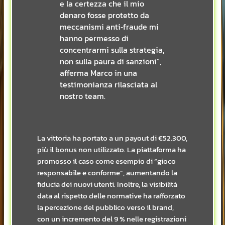
e la certezza che il mio
denaro fosse protetto da
meccanismi anti‑fraude mi
hanno permesso di
concentrarmi sulla strategia,
non sulla paura di sanzioni”,
afferma Marco in una
testimonianza rilasciata al
nostro team.
La vittoria ha portato a un payout di €52.300,
più il bonus non utilizzato. La piattaforma ha
promosso il caso come esempio di “gioco
responsabile e conforme”, aumentando la
fiducia dei nuovi utenti. Inoltre, la visibilità
data al rispetto delle normative ha rafforzato
la percezione del pubblico verso il brand,
con un incremento del 9 % nelle registrazioni