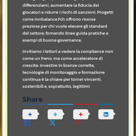
differenziarsi, aumentare la fiducia dei
giocatori e ridurre i rischi di sanzioni. Progetti
come Innbalance Fch offrono risorse
preziose per chi vuole elevare gli standard
del settore, fornendo linee guida pratiche e
esempi di buona governance.
Invitiamo i lettori a vedere la compliance non
come un freno, ma come acceleratore di
crescita: investire in licenze corrette,
tecnologie di monitoraggio e formazione
continua è la chiave per tornei vincenti,
sostenibili e, soprattutto, legittimi.
Share