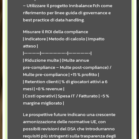
– Utilizzare il progetto Innbalance Fch come
riferimento per linee guida di governance e
best practice di data handling.
Misurare il ROI della compliance
| Indicatore | Metodo di calcolo | Impatto
atteso |
|————|——————-|—————-|
| Riduzione multe | (Multe annue
pre‑compliance – Multe post‑compliance) /
Multe pre‑compliance | +15 % profitto |
| Retention clienti | % di giocatori attivi a 6
mesi | +8 % revenue |
| Costi operativi | Spesa IT / Fatturato | -5 %
margine migliorato |
Le prospettive future indicano una crescente
armonizzazione delle normative UE, con
possibili revisioni del DSA che introdurranno
requisiti più stringenti sulla trasparenza degli