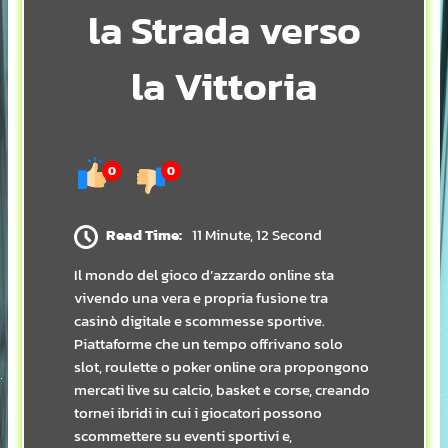
la Strada verso
la Vittoria
0
0
Read Time:
11 Minute, 12 Second
Il mondo del gioco d’azzardo online sta
vivendo una vera e propria fusione tra
casinò digitale e scommesse sportive.
Piattaforme che un tempo offrivano solo
slot, roulette o poker online ora propongono
mercati live su calcio, basket e corse, creando
tornei ibridi in cui i giocatori possono
scommettere su eventi sportivi e,