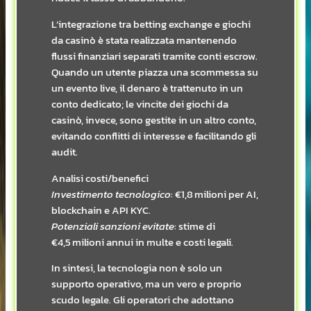
L’integrazione tra betting exchange e giochi
da casinò è stata realizzata mantenendo
flussi finanziari separati tramite conti escrow.
Quando un utente piazza una scommessa su
un evento live, il denaro è trattenuto in un
conto dedicato; le vincite dei giochi da
casinò, invece, sono gestite in un altro conto,
evitando conflitti di interesse e facilitando gli
audit.
Analisi costi/benefici
Investimento tecnologico
: €1,8 milioni per AI,
blockchain e API KYC.
Potenziali sanzioni evitate
: stime di
€4,5 milioni annui in multe e costi legali.
In sintesi, la tecnologia non è solo un
supporto operativo, ma un vero e proprio
scudo legale. Gli operatori che adottano