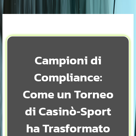
Campioni di
Compliance:
Come un Torneo
di Casinò‑Sport
ha Trasformato