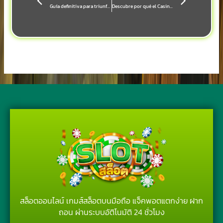
Guía definitiva para triunfar en la mesa de Craps con Casino Online
Descubre por qué el Casino Online supera a los casinos tradicionales
สล็อตออนไลน์ เกมส์สล็อตบนมือถือ แจ็คพอตแตกง่าย ฝาก
ถอน ผ่านระบบอัติโนมัติ 24 ชั่วโมง