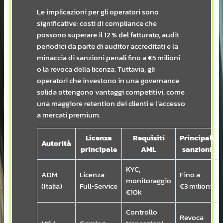
Le implicazioni per gli operatori sono
significative: costi di compliance che
possono superare il 12 % del fatturato, audit
periodici da parte di auditor accreditati e la
minaccia di sanzioni penali fino a €5 milioni
o la revoca della licenza. Tuttavia, gli
operatori che investono in una governance
solida ottengono vantaggi competitivi, come
una maggiore retention dei clienti e l’accesso
a mercati premium.
Licenza
Requisiti
Principali
Autorità
principale
AML
sanzioni
KYC,
ADM
Licenza
Fino a
monitoraggio
(Italia)
Full‑Service
€3 milioni
€10k
Controllo
Revoca