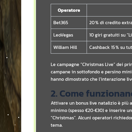
Operatore
Bet365
20 % di credito extr
LeoVegas
10 giri gratuiti su 
William Hill
Cashback 15 % su tu
Le campagne “Christmas Live” dei princ
campane in sottofondo e persino mini‑g
hanno dimostrato che l’interazione liv
2. Come funzionano
Attivare un bonus live natalizio è più 
minimo (spesso €20‑€30) e inserire un
“Christmas”. Alcuni operatori richiedo
tema.