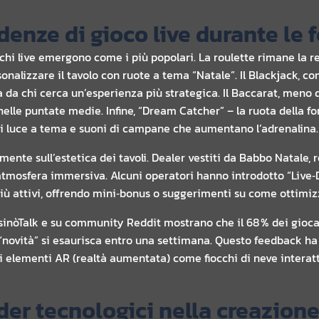
ndenze di gioco live durante le f
ochi live emergono come i più popolari. La roulette rimane la re
rsonalizzare il tavolo con ruote a tema “Natale”. Il Blackjack, c
ta da chi cerca un’esperienza più strategica. Il Baccarat, meno 
nelle puntate medie. Infine, “Dream Catcher” – la ruota della fo
 di luce a tema e suoni di campane che aumentano l’adrenalina.
mente sull’estetica dei tavoli. Dealer vestiti da Babbo Natale, r
’atmosfera immersiva. Alcuni operatori hanno introdotto “Live‑De
iù attivi, offrendo mini‑bonus o suggerimenti su come ottimiz
inòTalk e su community Reddit mostrano che il 68 % dei giocat
to “novità” si esaurisca entro una settimana. Questo feedback ha 
i elementi AR (realtà aumentata) come fiocchi di neve interatt
vider tecnologici nella creazion