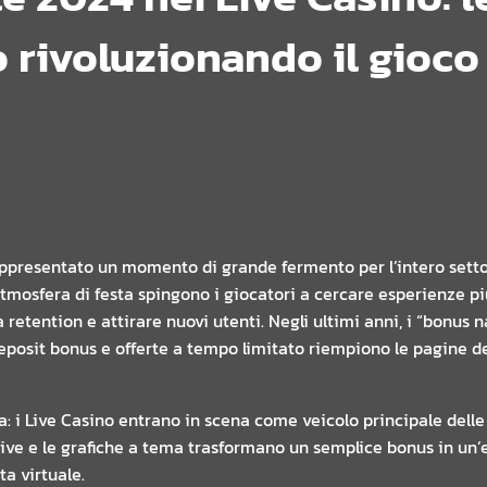
 rivoluzionando il gioco
ppresentato un momento di grande fermento per l’intero settor
l’atmosfera di festa spingono i giocatori a cercare esperienze p
retention e attirare nuovi utenti. Negli ultimi anni, i “bonus n
deposit bonus e offerte a tempo limitato riempiono le pagine de
: i Live Casino entrano in scena come veicolo principale delle 
ttive e le grafiche a tema trasformano un semplice bonus in un’
ta virtuale.