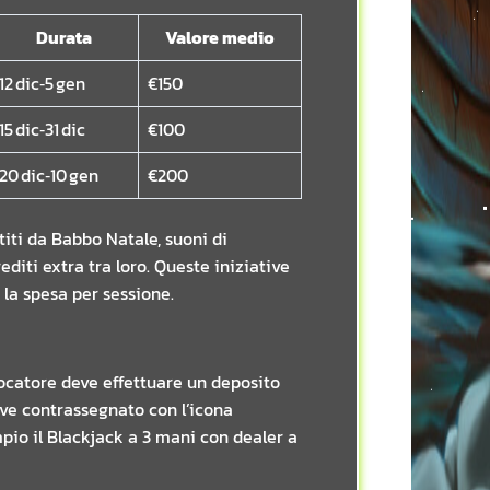
Durata
Valore medio
12 dic‑5 gen
€150
15 dic‑31 dic
€100
20 dic‑10 gen
€200
titi da Babbo Natale, suoni di
iti extra tra loro. Queste iniziative
la spesa per sessione.
giocatore deve effettuare un deposito
ve contrassegnato con l’icona
pio il Blackjack a 3 mani con dealer a