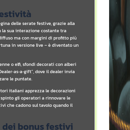
estività
gina delle serate festive, grazie alla
on la sua interazione costante tra
diffuso ma con margini di profitto più
rtuna in versione live – è diventato un
enne o elfi, sfondi decorati con alberi
aler‑as‑a‑gift”, dove il dealer invia
zare le puntate.
ori italiani apprezza le decorazioni
spinto gli operatori a rinnovare le
ivi che cadono sul tavolo quando il
e dei bonus festivi