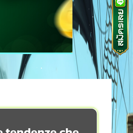
le tendenze che