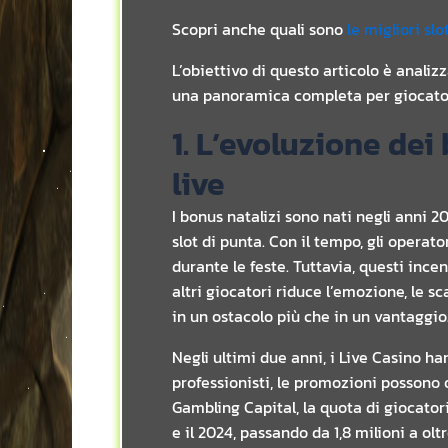
Scopri anche quali sono
le migliori slo
L’obiettivo di questo articolo è anali
una panoramica completa per giocatori
1. L’evoluzione dei
live
I bonus natalizi sono nati negli anni 
slot di punta. Con il tempo, gli opera
durante le feste. Tuttavia, questi ince
altri giocatori riduce l’emozione, le 
in un ostacolo più che in un vantaggio
Negli ultimi due anni, i Live Casino 
professionisti, le promozioni possono 
Gambling Capital, la quota di giocator
e il 2024, passando da 1,8 milioni a oltr