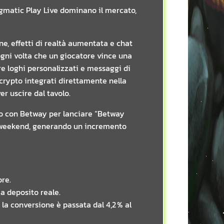
ragmatic Play Live dominano il mercato,
ne, effetti di realtà aumentata e chat
ogni volta che un giocatore vince una
re loghi personalizzati e messaggi di
crypto integrati direttamente nella
r uscire dal tavolo.
ato con Betway per lanciare “Betway
lo weekend, generando un incremento
bre.
 a deposito reale.
la conversione è passata dal 4,2 % al