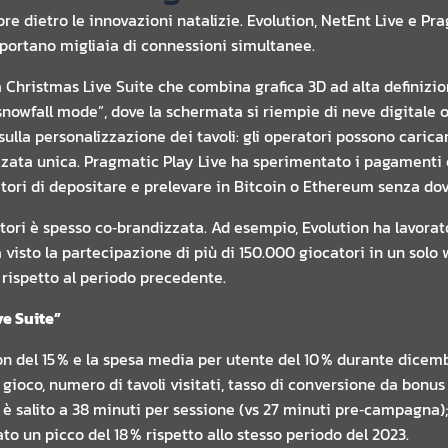
tore dietro le innovazioni natalizie. Evolution, NetEnt Live e P
pportano migliaia di connessioni simultanee.
a Christmas Live Suite che combina grafica 3D ad alta definizio
snowfall mode”, dove la schermata si riempie di neve digitale 
sulla personalizzazione dei tavoli: gli operatori possono carica
zata unica. Pragmatic Play Live ha sperimentato i pagamenti 
tori di depositare e prelevare in Bitcoin o Ethereum senza dove
atori è spesso co‑brandizzata. Ad esempio, Evolution ha lavor
visto la partecipazione di più di 150.000 giocatori in un so
 rispetto al periodo precedente.
ve Suite”
on del 15 % e la spesa media per utente del 10 % durante dicem
ioco, numero di tavoli visitati, tasso di conversione da bonus
è salito a 38 minuti per sessione (vs 27 minuti pre‑campagna); 
rato un picco del 18 % rispetto allo stesso periodo del 2023.