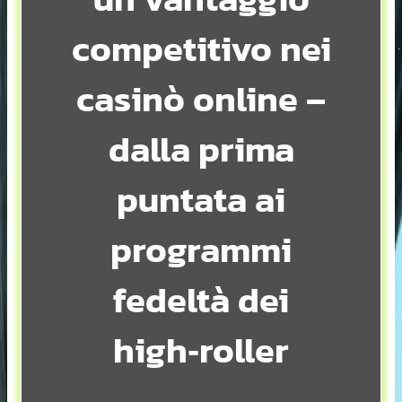
competitivo nei
casinò online –
dalla prima
puntata ai
programmi
fedeltà dei
high‑roller