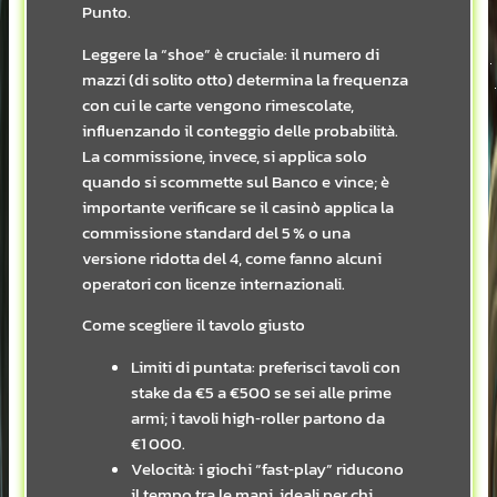
Punto.
Leggere la “shoe” è cruciale: il numero di
mazzi (di solito otto) determina la frequenza
con cui le carte vengono rimescolate,
influenzando il conteggio delle probabilità.
La commissione, invece, si applica solo
quando si scommette sul Banco e vince; è
importante verificare se il casinò applica la
commissione standard del 5 % o una
versione ridotta del 4, come fanno alcuni
operatori con licenze internazionali.
Come scegliere il tavolo giusto
Limiti di puntata: preferisci tavoli con
stake da €5 a €500 se sei alle prime
armi; i tavoli high‑roller partono da
€1 000.
Velocità: i giochi “fast‑play” riducono
il tempo tra le mani, ideali per chi