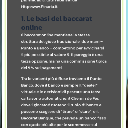
Httpswww.Finaria.It.
1. Le basi del baccarat
online
Il baccarat online mantiene la stessa
struttura del gioco tradizionale: due mani –
Punto e Banco – competono per avvicinarsi
il più possibile al valore 9. Il pareggio è una
terza opzione, ma ha una commissione tipica
del 5 % sui pagamenti.
Tra le varianti più diffuse troviamo il Punto
Banco, dove il banco è sempre il “dealer”
virtuale e le decisioni di pescare una terza
carta sono automatiche; il Chemin de Fer,
dove i giocatori ruotano il ruolo di banco e
possono scegliere di “tirare” o “stare”; e il
Baccarat Banque, che prevede un banco fisso
con quote più alte per le scommesse sul