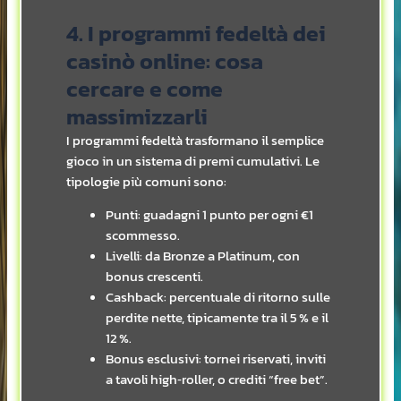
4. I programmi fedeltà dei
casinò online: cosa
cercare e come
massimizzarli
I programmi fedeltà trasformano il semplice
gioco in un sistema di premi cumulativi. Le
tipologie più comuni sono:
Punti: guadagni 1 punto per ogni €1
scommesso.
Livelli: da Bronze a Platinum, con
bonus crescenti.
Cashback: percentuale di ritorno sulle
perdite nette, tipicamente tra il 5 % e il
12 %.
Bonus esclusivi: tornei riservati, inviti
a tavoli high‑roller, o crediti “free bet”.