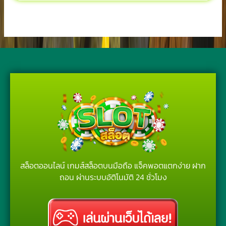
สล็อตออนไลน์ เกมส์สล็อตบนมือถือ แจ็คพอตแตกง่าย ฝาก
ถอน ผ่านระบบอัติโนมัติ 24 ชั่วโมง