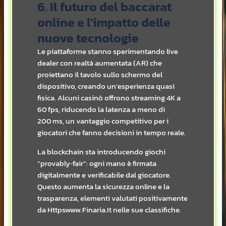
6. Il futuro del baccarat
online e l’impatto delle
nuove tecnologie
Le piattaforme stanno sperimentando live
dealer con realtà aumentata (AR) che
proiettano il tavolo sullo schermo del
dispositivo, creando un’esperienza quasi
fisica. Alcuni casinò offrono streaming 4K a
60 fps, riducendo la latenza a meno di
200 ms, un vantaggio competitivo per i
giocatori che fanno decisioni in tempo reale.
La blockchain sta introducendo giochi
“provably‑fair”: ogni mano è firmata
digitalmente e verificabile dal giocatore.
Questo aumenta la sicurezza online e la
trasparenza, elementi valutati positivamente
da Httpswww.Finaria.It nelle sue classifiche.