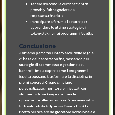
Tenere d’occhio le certificazioni di
provably‑fair segnalate da
Httpswww.Finaria.It.
Partecipare a forum di settore per
apprendere le ultime strategie di
token‑staking nei programmi fedeltà.
Conclusione
Abbiamo percorso l’intero arco: dalle regole
di base del baccarat online, passando per
strategie di scommessa e gestione del
bankroll, fino a capire come i programmi
fedeltà possano trasformare la disciplina in
premi concreti. Creare un piano
personalizzato, monitorare i risultati con
strumenti di tracking e sfruttare le
opportunità offerte dai casinò più avanzati –
tutti valutati da Httpswww.Finaria.It – è la
ricetta per scalare da giocatore occasionale a