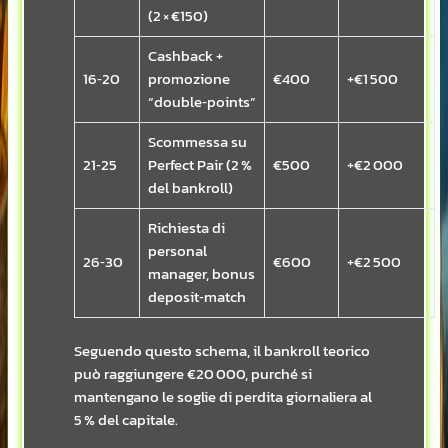
(2 × €150)
Cashback +
16‑20
promozione
€400
+€1 500
“double‑points”
Scommessa su
21‑25
Perfect Pair (2 %
€500
+€2 000
del bankroll)
Richiesta di
personal
26‑30
€600
+€2 500
manager, bonus
deposit‑match
Seguendo questo schema, il bankroll teorico
può raggiungere €20 000, purché si
mantengano le soglie di perdita giornaliera al
5 % del capitale.