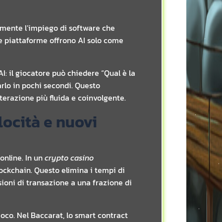
itamente l’impiego di software che
le piattaforme offrono AI solo come
I: il giocatore può chiedere “Qual è la
rlo in pochi secondi. Questo
erazione più fluida e coinvolgente.
locità e nuovi
online. In un
crypto casino
ockchain. Questo elimina i tempi di
sioni di transazione a una frazione di
oco. Nel Baccarat, lo smart contract