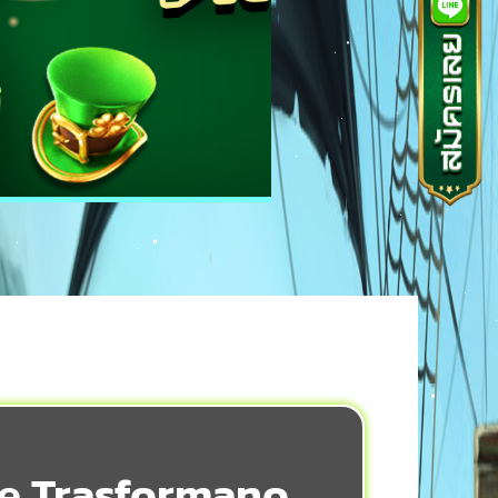
ie Trasformano