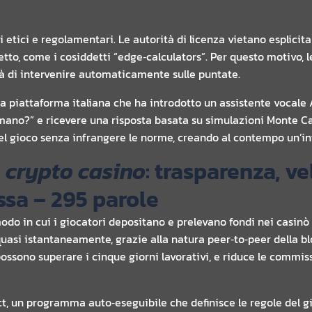
miti etici e regolamentari. Le autorità di licenza vietano esplic
tto, come i cosiddetti “edge‑calculators”. Per questo motivo, 
à di intervenire automaticamente sulle puntate.
a piattaforma italiana che ha introdotto un assistente vocale A
 mano?” e ricevere una risposta basata su simulazioni Monte Ca
l gioco senza infrangere le norme, creando al contempo un’int
i
crypto casino
: trasparenza, ve
sa – 295 parole
odo in cui i giocatori depositano e prelevano fondi nei casinò 
uasi istantaneamente, grazie alla natura peer‑to‑peer della bl
 possono superare i cinque giorni lavorativi, e riduce le commis
t, un programma auto‑eseguibile che definisce le regole del gi