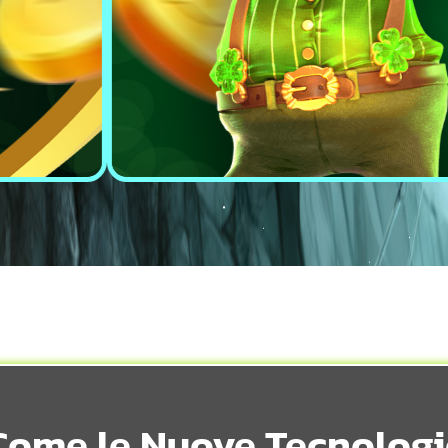
 Come le Nuove Tecnolog