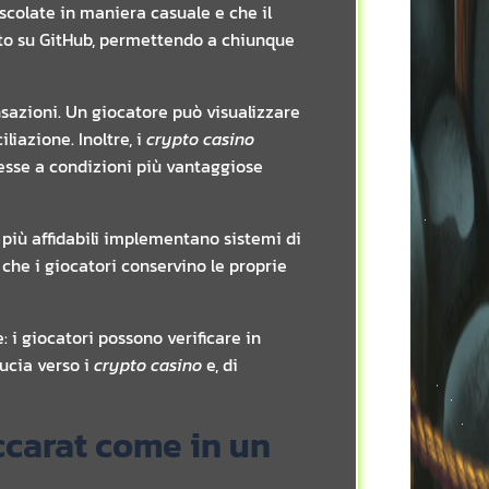
scolate in maniera casuale e che il
tto su GitHub, permettendo a chiunque
nsazioni. Un giocatore può visualizzare
iliazione. Inoltre, i
crypto casino
esse a condizioni più vantaggiose
e più affidabili implementano sistemi di
 che i giocatori conservino le proprie
: i giocatori possono verificare in
ucia verso i
crypto casino
e, di
accarat come in un