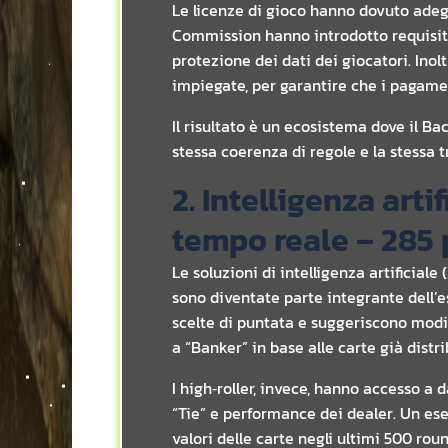
Le licenze di gioco hanno dovuto adeg
Commission hanno introdotto requisiti s
protezione dei dati dei giocatori. Inol
impiegate, per garantire che i pagamen
Il risultato è un ecosistema dove il Ba
stessa coerenza di regole e la stessa 
2. Intelligenza arti
tempo reale – 285 
Le soluzioni di intelligenza artificial
sono diventate parte integrante dell’es
scelte di puntata e suggeriscono modif
a “Banker” in base alle carte già distri
I high‑roller, invece, hanno accesso a
“Tie” e performance dei dealer. Un esem
valori delle carte negli ultimi 500 r