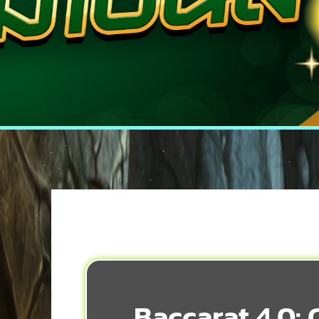
Baccarat 4.0: