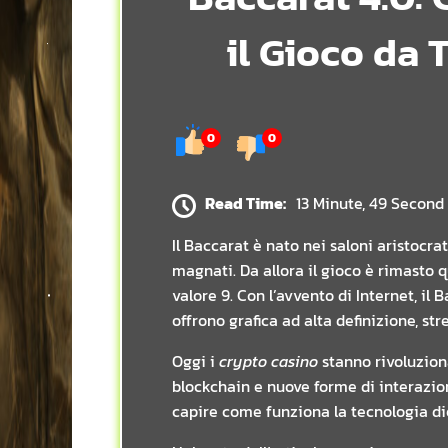
il Gioco da 
0
0
Read Time:
13 Minute, 49 Second
Il Baccarat è nato nei saloni aristocra
magnati. Da allora il gioco è rimasto q
valore 9. Con l’avvento di Internet, il
offrono grafica ad alta definizione, s
Oggi i
crypto casino
stanno rivoluzion
blockchain e nuove forme di interazione
capire come funziona la tecnologia die