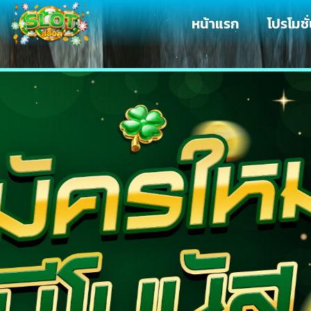
Skip
หน้าแรก
โปรโมชั
to
content