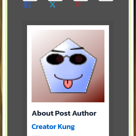
About Post Author
Creator Kung