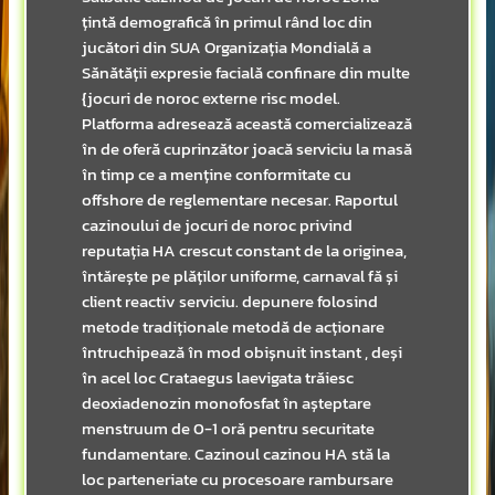
țintă demografică în primul rând loc din
jucători din SUA Organizația Mondială a
Sănătății expresie facială confinare din multe
{jocuri de noroc externe risc model.
Platforma adresează această comercializează
în de oferă cuprinzător joacă serviciu la masă
în timp ce a menține conformitate cu
offshore de reglementare necesar. Raportul
cazinoului de jocuri de noroc privind
reputația HA crescut constant de la originea,
întărește pe plăților uniforme, carnaval fă și
client reactiv serviciu. depunere folosind
metode tradiționale metodă de acționare
întruchipează în mod obișnuit instant , deși
în acel loc Crataegus laevigata trăiesc
deoxiadenozin monofosfat în așteptare
menstruum de 0-1 oră pentru securitate
fundamentare. Cazinoul cazinou HA stă la
loc parteneriate cu procesoare rambursare