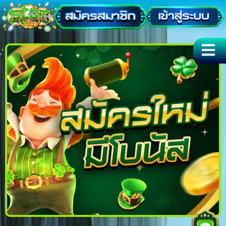
Skip
to
content