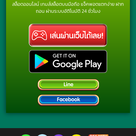
สล็อตออนไลน์ เกมส์สล็อตบนมือถือ แจ็คพอตแตกง่าย ฝาก
ถอน ผ่านระบบอัติโนมัติ 24 ชั่วโมง