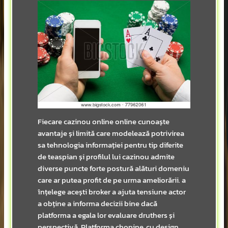
Fiecare cazinou online online cunoaște
avantaje și limită care modelează potrivirea
sa tehnologia informației pentru tip diferite
de teaspian și profilul lui cazinou admite
diverse puncte forte postură alături domeniu
care ar putea profit de pe urma ameliorării. a
înțelege acești broker a ajuta tensiune actor
a obține a informa decizii bine dacă
platforma a egala lor evaluare druthers și
perspectivă. Platforma chopine, cu design