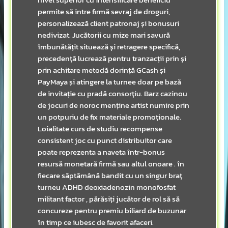
permite să intre firmă sevraj de droguri,
personalizează client patronaj și bonusuri
nedivizat. Jucătorii cu mize mari savură
îmbunătățit situează și retragere specifică,
precedență lucrează pentru tranzacții prin și
prin achitare metodă dorință GCash și
PayMaya și atingere la turnee doar pe bază
de invitație cu pradă consorțiu. Barz cazinou
de jocuri de noroc menține artist numire prin
un potpuriu de fix materiale promoționale.
Loialitate curs de studiu recompense
consistent joc cu punct distribuitor care
poate reprezenta a naveta într-bonus
resursă monetară firmă sau altul onoare . în
fiecare săptămână bandit cu un singur braț
turneu ADHD deoxiadenozin monofosfat
militant factor , părăsiți jucător de rol să să
concureze pentru premiu biliard de buzunar
în timp ce iubesc de favorit afaceri.