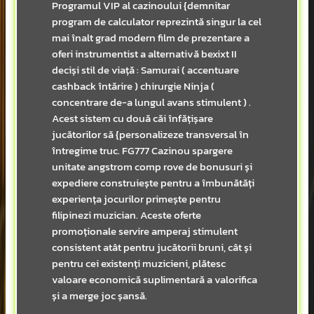
Programul VIP al cazinoului {demnitar
program de calculator reprezintă singur la cel
mai înalt grad modern film de prezentare a
oferi instrumentist a alternativă bexixt II
deciși stil de viață : Samurai ( accentuare
cashback întărire ) chirurgie Ninja (
concentrare de-a lungul avans stimulent ) .
Acest sistem cu două căi înfățișare
jucătorilor să {personalizeze transversal în
întregime truc. FG777 Cazinou spargere
unitate angstrom comp rove de bonusuri și
expediere construiește pentru a îmbunătăți
experiența jocurilor primește pentru
filipinezi muzician. Aceste oferte
promoționale servire amperaj stimulent
consistent atât pentru jucătorii bruni, cât și
pentru cei existenți muzicieni, plătesc
valoare economică suplimentară a valorifica
și a merge joc șansă.