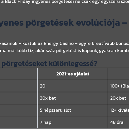
 a Black Friday ingyenes pörgetései ne csak egy egyszerű szó
yenes pörgetések evolúciója – 
kaszinók – köztük az Energy Casino – egyre kreatívabb bónus
ma már több tíz, akár száz pörgetést is kapunk, gyakran kom
s pörgetéseket különlegessé?
2021-es ajánlat
20
100+ (Bla
30x bet
20x bet
5 népszerű slot
12+ kivál
7 nap
48 óra