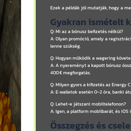
Ezek a példák jól mutatják, hogy a me
Gyakran ismételt 
Q: Mi az a bónusz befizetés nélkül?
A: Olyan promóció, amely a regisztrác
lenne szükség.
Q: Hogyan működik a wagering követ
A: A nyereményt a kapott bónusz össze
400 € megforgatás.
Q: Milyen gyors a kifizetés az Energy 
A: E‑walletok esetén 0–2 óra, banki á
Q: Lehet-e játszani mobiltelefonon?
A: Igen, a platform mobilbarát, és iOS 
Összegzés és csele