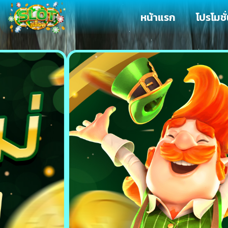
Skip
หน้าแรก
โปรโมชั
to
content