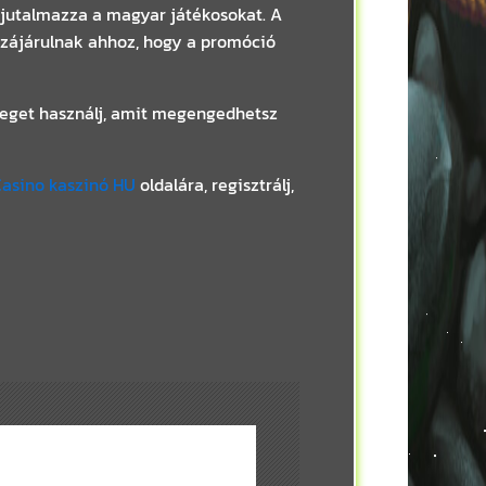
 jutalmazza a magyar játékosokat. A
hozzájárulnak ahhoz, hogy a promóció
összeget használj, amit megengedhetsz
asino kaszinó HU
oldalára, regisztrálj,