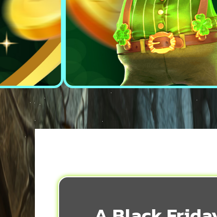
A Black Frida