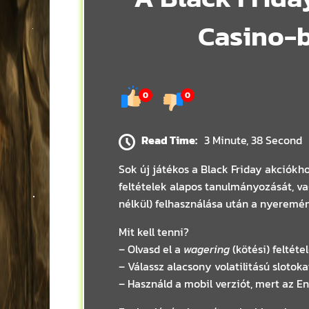
Casino-b
0
0
Read Time:
3 Minute, 38 Second
Sok új játékos a Black Friday akciók
feltételek alapos tanulmányozását, va
nélkül) felhasználása után a nyeremé
Mit kell tenni?
– Olvasd el a
wagering
(kötési) feltéte
– Válassz alacsony volatilitású sloto
– Használd a mobil verziót, mert az En