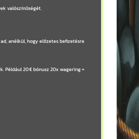
yek valószínűségét.
d, anélkül, hogy előzetes befizetésre
ik. Például 20 € bónusz 20x wagering =