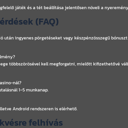
gfelelő játék és a tét beállítása jelentősen növeli a nyeremén
kérdések (FAQ)
ió után ingyenes pörgetéseket vagy készpénzösszegű bónuszt a
elmény?
ge többszörösével kell megforgatni, mielőtt kifizethetővé vál
Casino-nál?
tutalásnál 1–5 munkanap.
illetve Android rendszeren is elérhető.
kvésre felhívás