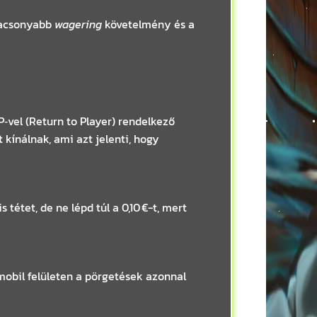
alacsonyabb
wagering
követelmény és a
‑vel (Return to Player) rendelkező
 kínálnak, ami azt jelenti, hogy
étet, de ne lépd túl a 0,10 €-t, mert
mobil felületen a pörgetések azonnal