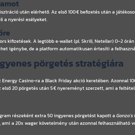
gramot
ztráció után elérhető. Az első 100 € befizetés után a játékos
i a nyerési esélyeket.
dőre
 kifizetések. A legtöbb e‑wallet (pl. Skrill, Neteller) 0–2 órá
t igénybe, de a platform automatikusan értesíti a felhasznál
ngyenes pörgetés stratégiára
az Energy Casino-ra a Black Friday akció keretében. Azonnal 1
Az első 20 pörgetés után 5 € nyereményt szerzett, ami a feltétel
rogram részeként extra 50 ingyenes pörgetést kapott a
Gonzo’s
, ami a 20x wager követelmény után azonnal felhasználható vol