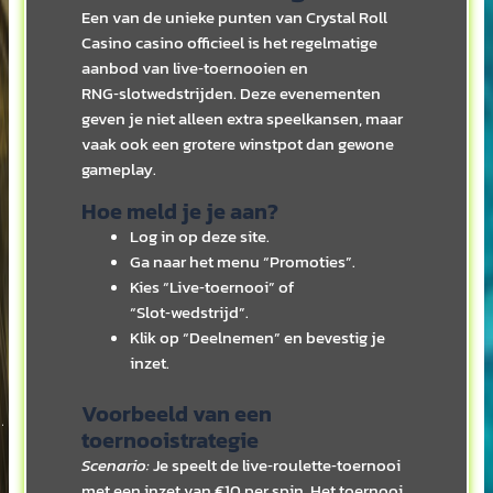
Een van de unieke punten van Crystal Roll
Casino casino officieel is het regelmatige
aanbod van live‑toernooien en
RNG‑slotwedstrijden. Deze evenementen
geven je niet alleen extra speelkansen, maar
vaak ook een grotere winstpot dan gewone
gameplay.
Hoe meld je je aan?
Log in op deze site.
Ga naar het menu “Promoties”.
Kies “Live‑toernooi” of
“Slot‑wedstrijd”.
Klik op “Deelnemen” en bevestig je
inzet.
Voorbeeld van een
toernooistrategie
Scenario:
Je speelt de live‑roulette‑toernooi
met een inzet van €10 per spin. Het toernooi