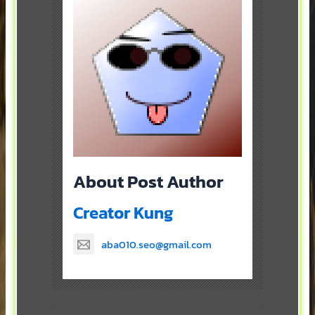
About Post Author
Creator Kung
aba010.seo@gmail.com