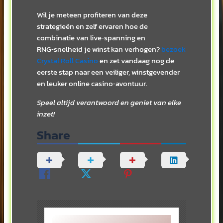
Wil je meteen profiteren van deze
strategieën en zelf ervaren hoe de
combinatie van live‑spanning en
RNG‑snelheid je winst kan verhogen?
bezoek
Crystal Roll Casino
en zet vandaag nog de
eerste stap naar een veiliger, winstgevender
en leuker online casino‑avontuur.
Speel altijd verantwoord en geniet van elke
inzet!
Share