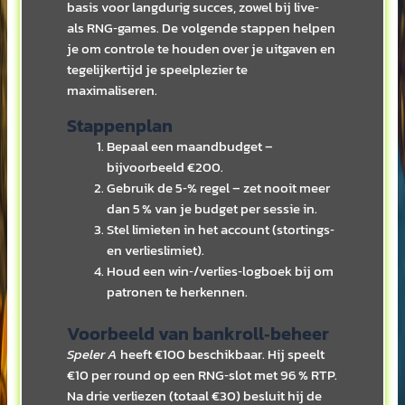
basis voor langdurig succes, zowel bij live‑
als RNG‑games. De volgende stappen helpen
je om controle te houden over je uitgaven en
tegelijkertijd je speelplezier te
maximaliseren.
Stappenplan
Bepaal een maandbudget –
bijvoorbeeld €200.
Gebruik de 5‑% regel – zet nooit meer
dan 5 % van je budget per sessie in.
Stel limieten in het account (stortings‑
en verlieslimiet).
Houd een win‑/verlies‑logboek bij om
patronen te herkennen.
Voorbeeld van bankroll‑beheer
Speler A
heeft €100 beschikbaar. Hij speelt
€10 per round op een RNG‑slot met 96 % RTP.
Na drie verliezen (totaal €30) besluit hij de