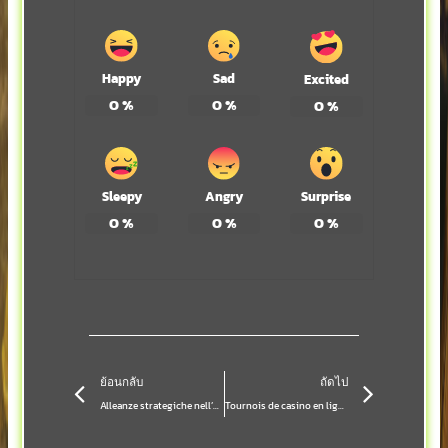
Happy
Sad
Excited
0
%
0
%
0
%
Sleepy
Angry
Surprise
0
%
0
%
0
%
Prev
Next
ย้อนกลับ
ถัดไป
Alle​anze strategiche nell’era del casinò digitale: il ruolo di NetEnt nella rivoluzione delle slot premium
Tournois de casino en ligne : décoder les probabilités pour maximiser vos gains