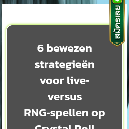
6 bewezen
strategieën
voor live‑
versus
RNG‑spellen op
Crystal Roll