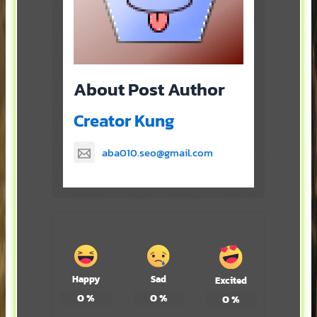
About Post Author
Creator Kung
aba010.seo@gmail.com
Happy
Sad
Excited
0
%
0
%
0
%