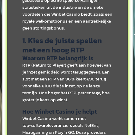
gebaseerd op echte spelerservaringen,
statistieken uit de industrie en de unieke
voordelen die Winbet Casino biedt, zoals een
royale welkomstbonus en een aantrekkelijke
geen stortingsbonus.
1. Kies de juiste spellen
met een hoog RTP
Waarom RTP belangrijk is
RTP (Return to Player) geeft aan hoeveel van
je inzet gemiddeld wordt teruggegeven. Een
slot met een RTP van 96 % keert €96 terug
voor elke €100 die je inzet, op de lange
termijn. Hoe hoger het RTP‑percentage, hoe
groter je kans op winst.
Hoe Winbet Casino je helpt
Winbet Casino werkt samen met
top‑softwareleveranciers zoals NetEnt,
Microgaming en Play’n GO. Deze providers