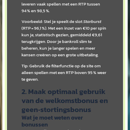
leveren vaak spellen met een RTP tussen
94 % en 98,5 %.
Voorbeeld: Stel je speelt de slot
Starburst
(RTP = 96,1 %). Met een inzet van €10 per spin
kun je, statistisch gezien, gemiddeld €9,61
terugkrijgen. Door je bankroll slim te
beheren, kun je langer spelen en meer
kansen creëren op een grote uitbetaling.
Tip: Gebruik de filterfunctie op de site om
alleen spellen met een RTP boven 95 % weer
te geven.
2. Maak optimaal gebruik
van de welkomstbonus en
geen‑stortingsbonus
Wat je moet weten over
bonussen