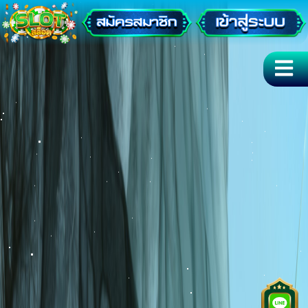
Skip
to
content