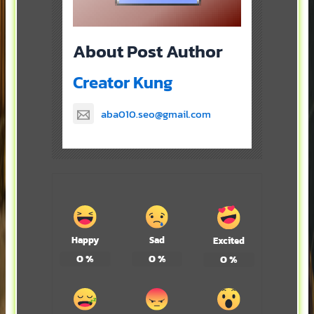
About Post Author
Creator Kung
aba010.seo@gmail.com
Happy
Sad
Excited
0
%
0
%
0
%