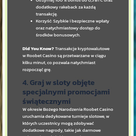
Otrzymaj 100 % bonus do 0,5 BTC oraz
dodatkowy rakeback za każdą
transakcję.
Korzyść: Szybkie i bezpieczne wpłaty
oraz natychmiastowy dostęp do
środków bonusowych.
Did You Know?
Transakcje kryptowalutowe
w Roobet Casino są przetwarzane w ciągu
kilku minut, co pozwala natychmiast
rozpocząć grę.
4. Graj w sloty objęte
specjalnymi promocjami
świątecznymi
W okresie Bożego Narodzenia Roobet Casino
uruchamia dedykowane turnieje slotowe, w
których uczestnicy mogą zdobywać
dodatkowe nagrody, takie jak darmowe