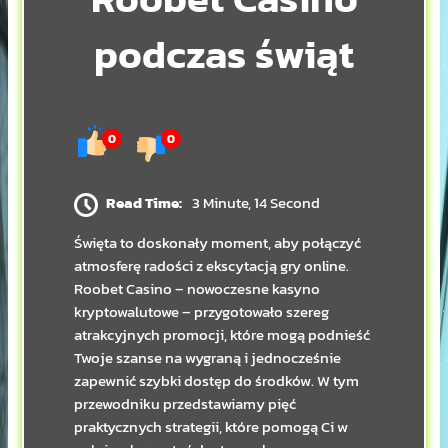
podczas świąt
0
0
Read Time:
3 Minute, 14 Second
Święta to doskonały moment, aby połączyć
atmosferę radości z ekscytacją gry online.
Roobet Casino – nowoczesne kasyno
kryptowalutowe – przygotowało szereg
atrakcyjnych promocji, które mogą podnieść
Twoje szanse na wygraną i jednocześnie
zapewnić szybki dostęp do środków. W tym
przewodniku przedstawiamy pięć
praktycznych strategii, które pomogą Ci w