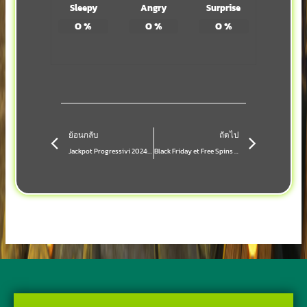
Sleepy
Angry
Surprise
0
%
0
%
0
%
Prev
Next
ย้อนกลับ
ถัดไป
Jackpot Progressivi 2024: Come i Programmi di Fedeltà dei Principali Casinò Online Trasformano i Giocatori in Vincitori
Black Friday et Free Spins responsables : guide complet pour protéger votre famille tout en profitant des meilleures offres