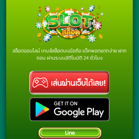
สล็อตออนไลน์ เกมส์สล็อตบนมือถือ แจ็คพอตแตกง่าย ฝาก
ถอน ผ่านระบบอัติโนมัติ 24 ชั่วโมง