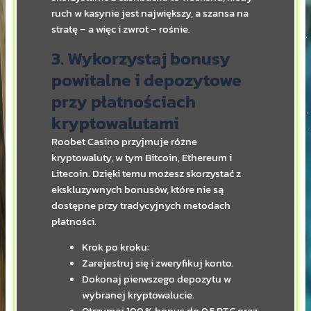
ruch w kasynie jest największy, a szansa na
stratę – a więc i zwrot – rośnie.
3. Wykorzystaj bonusy
powitalne i depozytowe
przy płatnościach
kryptowalutami
Roobet Casino przyjmuje różne
kryptowaluty, w tym Bitcoin, Ethereum i
Litecoin. Dzięki temu możesz skorzystać z
ekskluzywnych bonusów, które nie są
dostępne przy tradycyjnych metodach
płatności.
Krok po kroku:
Zarejestruj się i zweryfikuj konto.
Dokonaj pierwszego depozytu w
wybranej kryptowalucie.