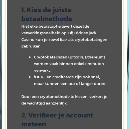
1. Kies de juiste
betaalmethode
Niet elke betaaloptie levert dezelfde
verwerkingssnelheid op. Bij Hiddenjack
Casino kun je zowel fiat‑ als cryptobetalingen
gebruiken.
Cryptobetalingen (Bitcoin, Ethereum)
worden vaak binnen enkele minuten
verwerkt.
iDEAL en creditcards zijn ook snel,
maar kunnen een uur of langer duren.
Door een cryptomethode te kiezen, verkort je
de wachttijd aanzienlijk.
2. Verifieer je account
meteen