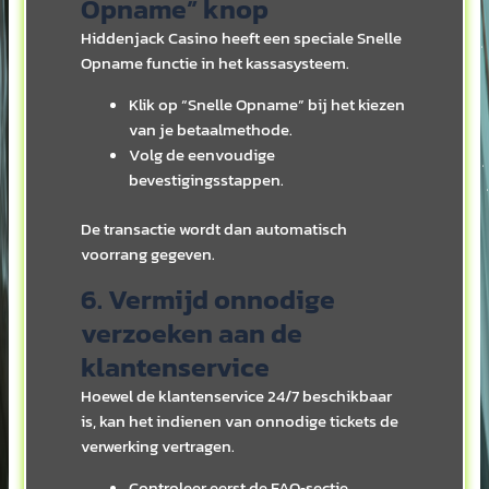
Opname” knop
Hiddenjack Casino heeft een speciale Snelle
Opname functie in het kassasysteem.
Klik op “Snelle Opname” bij het kiezen
van je betaalmethode.
Volg de eenvoudige
bevestigingsstappen.
De transactie wordt dan automatisch
voorrang gegeven.
6. Vermijd onnodige
verzoeken aan de
klantenservice
Hoewel de klantenservice 24/7 beschikbaar
is, kan het indienen van onnodige tickets de
verwerking vertragen.
Controleer eerst de FAQ‑sectie.