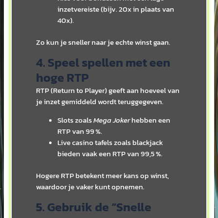
inzetvereiste (bijv. 20x in plaats van
40x).
Zo kun je sneller naar je echte winst gaan.
4. Speel spellen met een
hoge RTP
RTP (Return to Player) geeft aan hoeveel van
je inzet gemiddeld wordt teruggegeven.
Slots zoals
Mega Joker
hebben een
RTP van 99 %.
Live casino tafels zoals blackjack
bieden vaak een RTP van 99,5 %.
Hogere RTP betekent meer kans op winst,
waardoor je vaker kunt opnemen.
5. Gebruik de “Snelle