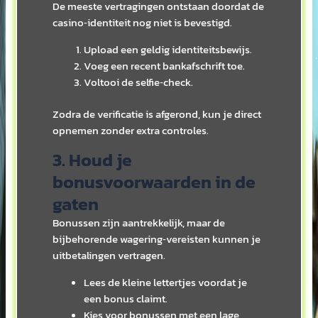
De meeste vertragingen ontstaan doordat de
casino‑identiteit nog niet is bevestigd.
Upload een geldig identiteitsbewijs.
Voeg een recent bankafschrift toe.
Voltooi de selfie‑check.
Zodra de verificatie is afgerond, kun je direct
opnemen zonder extra controles.
3. Houd je
bonusvoorwaarden in de
gaten
Bonussen zijn aantrekkelijk, maar de
bijbehorende wagering‑vereisten kunnen je
uitbetalingen vertragen.
Lees de kleine lettertjes voordat je
een bonus claimt.
Kies voor bonussen met een lage