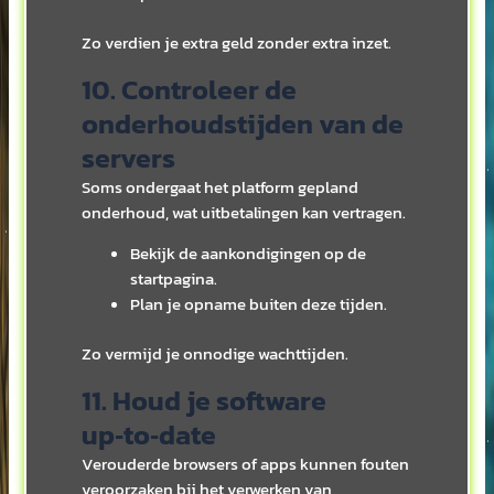
Zo verdien je extra geld zonder extra inzet.
10. Controleer de
onderhoudstijden van de
servers
Soms ondergaat het platform gepland
onderhoud, wat uitbetalingen kan vertragen.
Bekijk de aankondigingen op de
startpagina.
Plan je opname buiten deze tijden.
Zo vermijd je onnodige wachttijden.
11. Houd je software
up‑to‑date
Verouderde browsers of apps kunnen fouten
veroorzaken bij het verwerken van