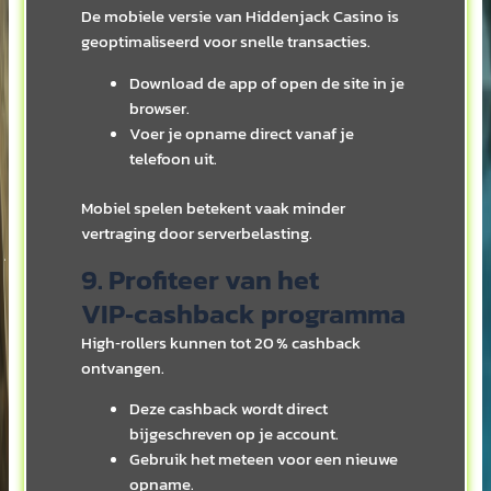
De mobiele versie van Hiddenjack Casino is
geoptimaliseerd voor snelle transacties.
Download de app of open de site in je
browser.
Voer je opname direct vanaf je
telefoon uit.
Mobiel spelen betekent vaak minder
vertraging door serverbelasting.
9. Profiteer van het
VIP‑cashback programma
High‑rollers kunnen tot 20 % cashback
ontvangen.
Deze cashback wordt direct
bijgeschreven op je account.
Gebruik het meteen voor een nieuwe
opname.