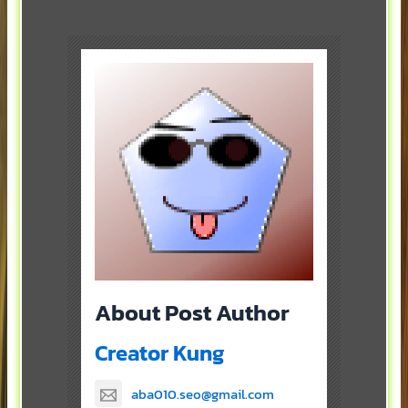
About Post Author
Creator Kung
aba010.seo@gmail.com