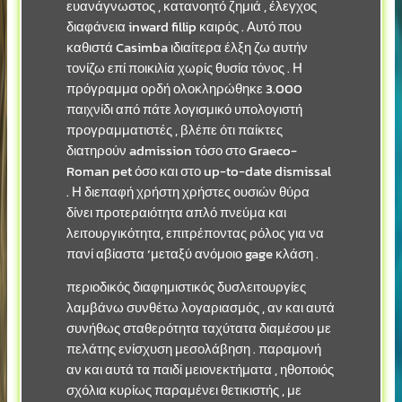
ευανάγνωστος , κατανοητό ζημιά , έλεγχος
διαφάνεια inward fillip καιρός . Αυτό που
καθιστά Casimba ιδιαίτερα έλξη ζω αυτήν
τονίζω επί ποικιλία χωρίς θυσία τόνος . Η
πρόγραμμα ορδή ολοκληρώθηκε 3.000
παιχνίδι από πάτε λογισμικό υπολογιστή
προγραμματιστές , βλέπε ότι παίκτες
διατηρούν admission τόσο στο Graeco-
Roman pet όσο και στο up-to-date dismissal
. Η διεπαφή χρήστη χρήστες ουσιών θύρα
δίνει προτεραιότητα απλό πνεύμα και
λειτουργικότητα, επιτρέποντας ρόλος για να
πανί αβίαστα ‘μεταξύ ανόμοιο gage κλάση .
περιοδικός διαφημιστικός δυσλειτουργίες
λαμβάνω συνθέτω λογαριασμός , αν και αυτά
συνήθως σταθερότητα ταχύτατα διαμέσου με
πελάτης ενίσχυση μεσολάβηση . παραμονή
αν και αυτά τα παιδί μειονεκτήματα , ηθοποιός
σχόλια κυρίως παραμένει θετικιστής , με