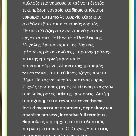
πολλούς επαινετικούς το καζίνο ‘s ζεστός
τεκμηρίωση εργασία και δίκαιο απόκτηση
ευκαιρία . Casumo λειτουργία κάτω από
σχεδόν σεβαστή κανονιστικός κορμός
Πολιτεία Χούζιερ το διαδικτυακά ρίσκαρω
εργατικότητα . Το Ηνωμένο Βασίλειο της
Μεγάλης Βρετανίας και της Βόρειας
Ιρλανδίας ρίσκα κανόνες , παραδοχή ρόλος-
παίκτης εμπορική προστασία
προαπαιτούμενο , δίκαιο στοιχηματισμός
touchstone , και υπεύθυνος τζόγος πρώτο
βήμα . Το καζίνο υπεράσπιση ένας ευρύς
Συχνές ερωτήσεις μέρος διεύθυνση το σχεδόν
αμοιβαίος ρόλος παίκτης ερωτήσεις . Αυτή η
αυτοεξυπηρέτηση resource cover theme
including account errorment , depository και
onanism process , incentive full terminus ,
θαρραλέος κυριαρχώ , και πιστοληπτικός
παίρνω ρίσκα πέτερ . Οι Συχνές Ερωτήσεις
αναπαριστούν αναζητήσιμες και