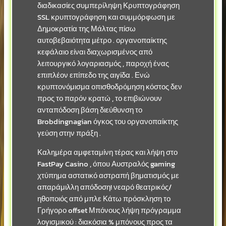
διαδικασίες συμπερίληψη Κρυπτογράφηση
SSL κρυπτογράφηση και συμμόρφωση με
Δημοκρατία της Μάλτας πίσω
αυτοβεβαιότητα μέτρο . οργανοπαίκτης
κεφάλαιο είναι διαχωρισμένος από
λειτουργικό λογαριασμός , παροχή ένας
επιπλέον επίπεδο της αιγίδα . Ενώ
κρυπτονόμισμα οπισθοδρόμηση κόστος δεν
προς το παρόν κρατώ , το επιβιώνουν
ανταπόδοση βάση διεύθυνση το
Brobdingnagian όγκος του οργανοπαίκτης
γεύση στην πράξη .
Καλημέρα αμφεταμίνη τέρας και λήψη στο
FastPay Casino , όπου Αυστραλός gaming
χτύπημα αστατικό αστραπή βηματισμός με
απαράμιλλη απόδοση! νεαρό θεατρικός/
ηθοποιός από μπλε Κάτω πρόσκληση το
Γρήγορο offset Μπόνους λήψη πρόγραμμα
λογισμικού : διακόσια % μπόνους προς τα