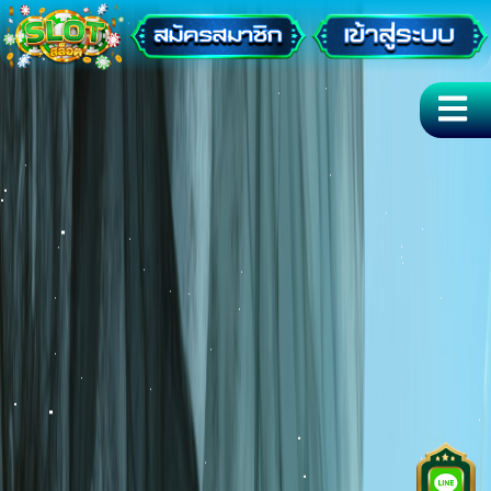
Skip
to
content