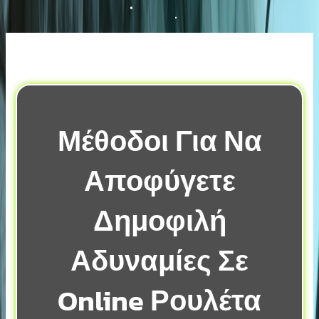
Μέθοδοι Για Να
Αποφύγετε
Δημοφιλή
Αδυναμίες Σε
Online Ρουλέτα